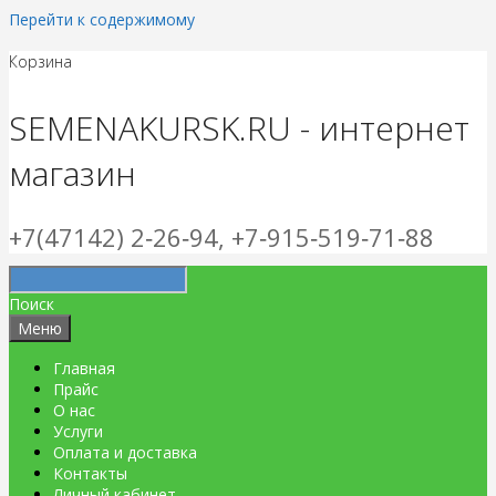
Перейти к содержимому
Корзина
SEMENAKURSK.RU - интернет
магазин
+7(47142) 2‑26‑94, +7‑915‑519‑71‑88
Поиск
Меню
Главная
Прайс
О нас
Услуги
Оплата и доставка
Контакты
Личный кабинет