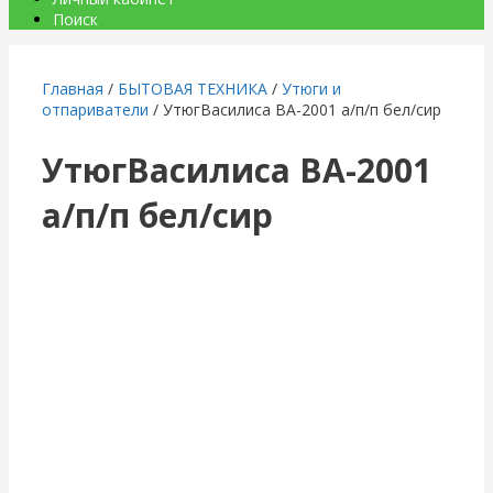
Поиск
Главная
/
БЫТОВАЯ ТЕХНИКА
/
Утюги и
отпариватели
/ УтюгВасилиса ВА-2001 а/п/п бел/сир
УтюгВасилиса ВА-2001
а/п/п бел/сир