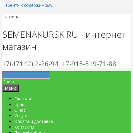
Перейти к содержимому
Корзина
SEMENAKURSK.RU - интернет
магазин
+7(47142) 2‑26‑94, +7‑915‑519‑71‑88
Поиск
Меню
Главная
Прайс
О нас
Услуги
Оплата и доставка
Контакты
Личный кабинет