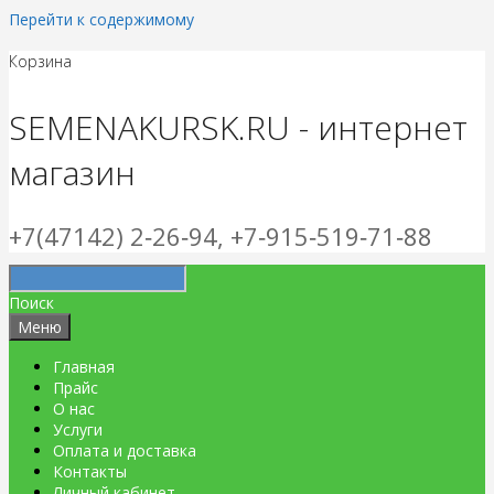
Перейти к содержимому
Корзина
SEMENAKURSK.RU - интернет
магазин
+7(47142) 2‑26‑94, +7‑915‑519‑71‑88
Поиск
Меню
Главная
Прайс
О нас
Услуги
Оплата и доставка
Контакты
Личный кабинет