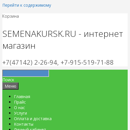
Перейти к содержимому
Корзина
SEMENAKURSK.RU - интернет
магазин
+7(47142) 2‑26‑94, +7‑915‑519‑71‑88
Поиск
Меню
Главная
Прайс
О нас
Услуги
Оплата и доставка
Контакты
Личный кабинет