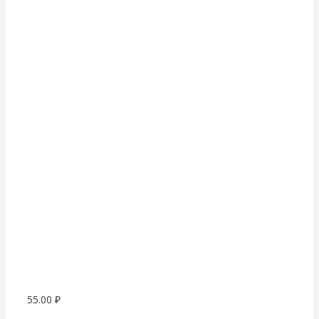
55.00
₽