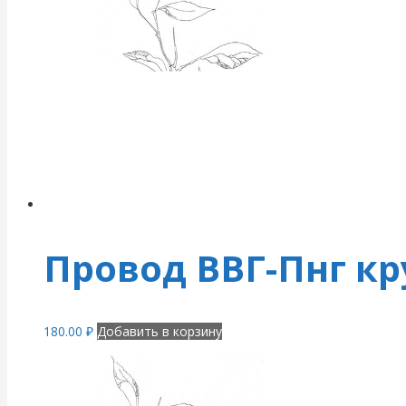
Провод ВВГ-Пнг кру
180.00
₽
Добавить в корзину