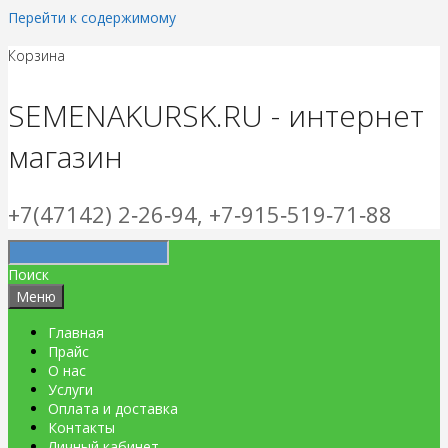
Перейти к содержимому
Корзина
SEMENAKURSK.RU - интернет
магазин
+7(47142) 2‑26‑94, +7‑915‑519‑71‑88
Поиск
Меню
Главная
Прайс
О нас
Услуги
Оплата и доставка
Контакты
Личный кабинет