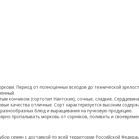
кови. Период от полноценных всходов до технической зрелости 
ченный.
м кончиком (сортотип Нантская), сочные, сладкие. Сердцевина
совые качества отличные. Сорт характеризуется высоким содер
е разнообразных блюд и выращивания на пучковую продукцию.
лярно пропалывать морковь от сорняков, поливать и своевреме
ор семян с доставкой по всей территории Российской Федерац