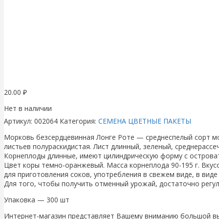
20.00
₽
Нет в наличии
Артикул:
002064
Категория:
СЕМЕНА ЦВЕТНЫЕ ПАКЕТЫ
Морковь безсердцевинная Лонге Роте — среднеспелый сорт мор
листьев полураскидистая. Лист длинный, зеленый, среднерассе
Корнеплоды длинные, имеют цилиндрическую форму с островаты
Цвет коры темно-оранжевый. Масса корнеплода 90-195 г. Вку
для приготовления соков, употребления в свежем виде, в вид
Для того, чтобы получить отменный урожай, достаточно регу
Упаковка — 300 шт
Интернет-магазин представляет Вашему вниманию большой выб