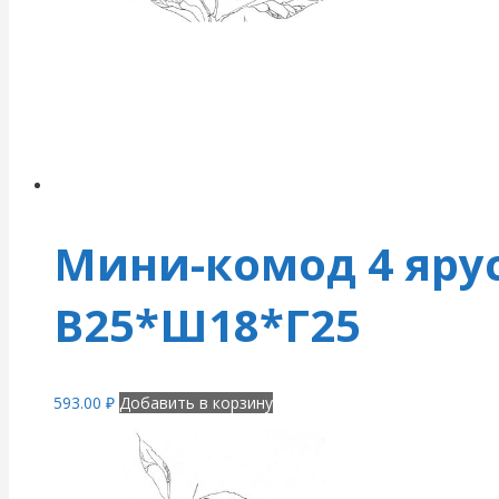
Мини-комод 4 яру
В25*Ш18*Г25
593.00
₽
Добавить в корзину