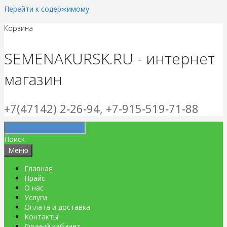
Перейти к содержимому
Корзина
SEMENAKURSK.RU - интернет
магазин
+7(47142) 2‑26‑94, +7‑915‑519‑71‑88
Поиск
Меню
Главная
Прайс
О нас
Услуги
Оплата и доставка
Контакты
Личный кабинет