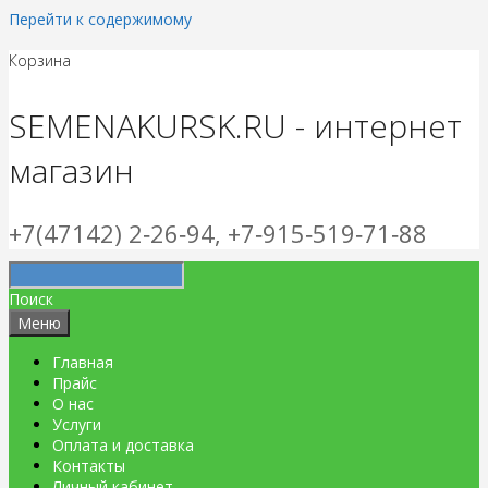
Перейти к содержимому
Корзина
SEMENAKURSK.RU - интернет
магазин
+7(47142) 2‑26‑94, +7‑915‑519‑71‑88
Поиск
Меню
Главная
Прайс
О нас
Услуги
Оплата и доставка
Контакты
Личный кабинет